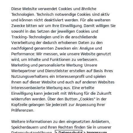
Diese Website verwendet Cookies und ähnliche
open
Technologien. Technisch notwendige Cookies sind aktiv
menu
und können nicht deaktiviert werden. Für alle weiteren
KONTAKT
Zwecke bitten wir um Ihre Einwilligung. Damit willigen Sie
sowohl in das Setzen der jeweiligen Cookies und
Tracking-Technologien und in die anschließende
Verarbeitung der dadurch erhobenen Daten zu den
nachfolgend genannten Zwecken ein: Analyse und
Performance: Wir messen, wie unsere Website genutzt
ÜBER UNS
wird, um Inhalte und Funktionen zu verbessern.
Marketing und personalisierte Werbung: Unsere
Werbepartner und Dienstleister erstellen auf Basis Ihres
Nutzungsverhaltens ein Interessenprofil und spielen
Ihnen auf dieser Website und auch auf anderen Websites
interessenbasierte Werbung aus. Eine erteilte
Einwilligung kann jederzeit mit Wirkung für die Zukunft
widerrufen werden. Über den Button „Cookies“ in der
Kopfzeile gelangen Sie jederzeit zur Anpassung Ihrer
Modelle
Präferenzen.
Weitere Informationen zu den eingesetzten Anbietern,
Business
Speicherdauern und Ihren Rechten finden Sie in unserer
Datenschutzerklärung.
> Datenschutz
> Impressum