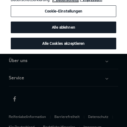
Angebote
Cookie-Einstellungen
Elektromobilität
Alle ablehnen
Aktuelles
Alle Cookies akzeptieren
Über uns
Service
Reifenlabelinformation
Barrierefreiheit
Datenschutz
Kia Deutschland
Rechtliche Hinweise
Impressum