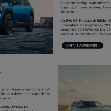
Kunstlederbezüge, Waffenkästen, 
Displays, Funkausrüstung, Umba
vieles mehr.
Kia EV9 GT-line Launch Edition 
(Strom/Reduktionsgetriebe); 283
kombiniert 22,8 kWh/100 km; CO
Klasse A. Bis zu 505 km Reichwei
KONTAKT AUFNEHMEN
.
trischen Firmenwagen auch privat
sich attraktive Steuervorteile bis
e gerne.
4-kWh-Batterie Air