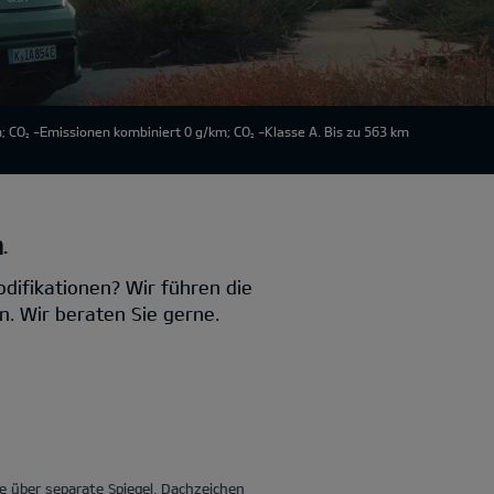
; CO
-Emissionen kombiniert 0 g/km; CO
-Klasse A. Bis zu 563 km
2
2
.
difikationen? Wir führen die
. Wir beraten Sie gerne.
 über separate Spiegel, Dachzeichen