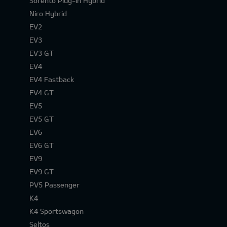
Sorento Plug-in Hybrid
Niro Hybrid
EV2
EV3
EV3 GT
EV4
EV4 Fastback
EV4 GT
EV5
EV5 GT
EV6
EV6 GT
EV9
EV9 GT
PV5 Passenger
K4
K4 Sportswagon
Seltos