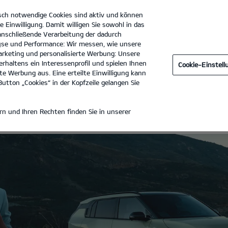
sch notwendige Cookies sind aktiv und können
e Einwilligung. Damit willigen Sie sowohl in das
 anschließende Verarbeitung der dadurch
se und Performance: Wir messen, wie unsere
S. Maske Automobile e.K.
Tel. :
04721 - 72190
rketing und personalisierte Werbung: Unsere
rhaltens ein Interessenprofil und spielen Ihnen
Cookie-Einstel
e Werbung aus. Eine erteilte Einwilligung kann
utton „Cookies“ in der Kopfzeile gelangen Sie
ZEUGE
n und Ihren Rechten finden Sie in unserer