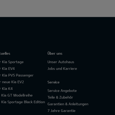
tuelles
Über uns
r Kia Sportage
Unser Autohaus
r Kia EV4
Jobs und Karriere
r Kia PV5 Passenger
r neue Kia EV2
Service
r Kia K4
Service Angebote
e Kia GT Modellreihe
Teile & Zubehör
e Kia Sportage Black Edition
Garantien & Anleitungen
7 Jahre Garantie