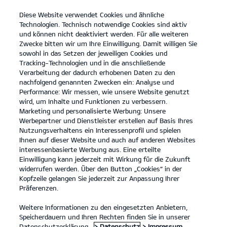
Diese Website verwendet Cookies und ähnliche
open
Technologien. Technisch notwendige Cookies sind aktiv
menu
und können nicht deaktiviert werden. Für alle weiteren
KONTAKT
Zwecke bitten wir um Ihre Einwilligung. Damit willigen Sie
sowohl in das Setzen der jeweiligen Cookies und
Tracking-Technologien und in die anschließende
Der Kia K4
Probefahrt / Angebot
Verarbeitung der dadurch erhobenen Daten zu den
nachfolgend genannten Zwecken ein: Analyse und
...
...
DER KIA K4
Konfigurator
Performance: Wir messen, wie unsere Website genutzt
Der neue Kia K4.
wird, um Inhalte und Funktionen zu verbessern.
Marketing und personalisierte Werbung: Unsere
Werbepartner und Dienstleister erstellen auf Basis Ihres
Komfort in jedem Detail.
Nutzungsverhaltens ein Interessenprofil und spielen
Ihnen auf dieser Website und auch auf anderen Websites
interessenbasierte Werbung aus. Eine erteilte
Einwilligung kann jederzeit mit Wirkung für die Zukunft
widerrufen werden. Über den Button „Cookies“ in der
Kopfzeile gelangen Sie jederzeit zur Anpassung Ihrer
Präferenzen.
Weitere Informationen zu den eingesetzten Anbietern,
Speicherdauern und Ihren Rechten finden Sie in unserer
Datenschutzerklärung.
> Datenschutz
> Impressum