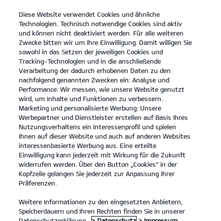
Diese Website verwendet Cookies und ähnliche
open
Technologien. Technisch notwendige Cookies sind aktiv
menu
und können nicht deaktiviert werden. Für alle weiteren
KONTAKT
Zwecke bitten wir um Ihre Einwilligung. Damit willigen Sie
sowohl in das Setzen der jeweiligen Cookies und
Tracking-Technologien und in die anschließende
Der Kia EV2
Probefahrt / Angebot
Verarbeitung der dadurch erhobenen Daten zu den
nachfolgend genannten Zwecken ein: Analyse und
...
...
DER KIA EV2
Konfigurator
Performance: Wir messen, wie unsere Website genutzt
wird, um Inhalte und Funktionen zu verbessern.
Marketing und personalisierte Werbung: Unsere
Werbepartner und Dienstleister erstellen auf Basis Ihres
Nutzungsverhaltens ein Interessenprofil und spielen
Ihnen auf dieser Website und auch auf anderen Websites
interessenbasierte Werbung aus. Eine erteilte
Einwilligung kann jederzeit mit Wirkung für die Zukunft
widerrufen werden. Über den Button „Cookies“ in der
Kopfzeile gelangen Sie jederzeit zur Anpassung Ihrer
Präferenzen.
Weitere Informationen zu den eingesetzten Anbietern,
Speicherdauern und Ihren Rechten finden Sie in unserer
Datenschutzerklärung.
> Datenschutz
> Impressum