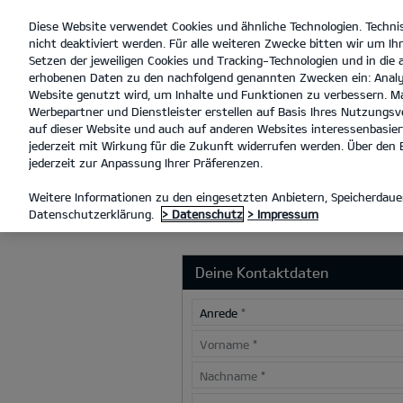
Diese Website verwendet Cookies und ähnliche Technologien. Techni
open
nicht deaktiviert werden. Für alle weiteren Zwecke bitten wir um Ihr
menu
Setzen der jeweiligen Cookies und Tracking-Technologien und in die
erhobenen Daten zu den nachfolgend genannten Zwecken ein: Analy
Website genutzt wird, um Inhalte und Funktionen zu verbessern. Ma
Werbepartner und Dienstleister erstellen auf Basis Ihres Nutzungsve
RÜCKRUFSERVICE
auf dieser Website und auch auf anderen Websites interessenbasiert
jederzeit mit Wirkung für die Zukunft widerrufen werden. Über den B
jederzeit zur Anpassung Ihrer Präferenzen.
RÜCKRUFSERV
Weitere Informationen zu den eingesetzten Anbietern, Speicherdauer
Datenschutzerklärung.
> Datenschutz
> Impressum
Deine Kontaktdaten
Anrede
*
Vorname
*
Nachname
*