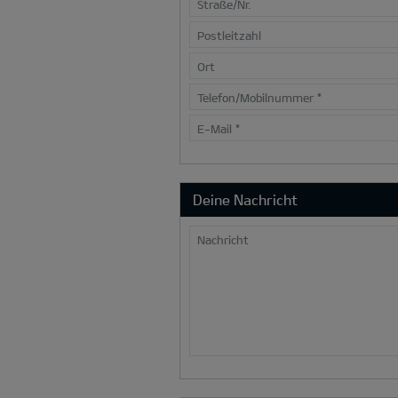
Straße/Nr.
Postleitzahl
Ort
Telefon/Mobilnummer
*
E-Mail
*
Deine Nachricht
Nachricht