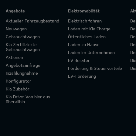
Angebote
Elektromobilität
Ak
Aktueller Fahrzeugbestand
Elektrisch fahren
De
Neuwagen
Laden mit Kia Charge
De
Gebrauchtwagen
Öffentliches Laden
De
Kia Zertifizierte
Laden zu Hause
De
Gebrauchtwagen
Laden im Unternehmen
De
Aktionen
EV Berater
Di
Angebotsanfrage
Förderung & Steuervorteile
Di
Inzahlungnahme
EV-Förderung
Konfigurator
Kia Zubehör
Kia Drive: Von hier aus
überallhin.