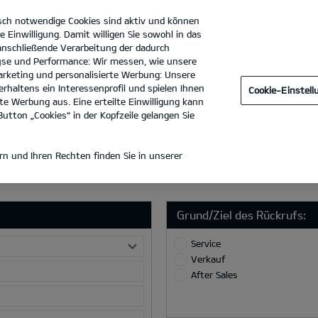
sch notwendige Cookies sind aktiv und können
e Einwilligung. Damit willigen Sie sowohl in das
 anschließende Verarbeitung der dadurch
se und Performance: Wir messen, wie unsere
S. Maske Automobile e.K.
Tel. :
04721 - 72190
rketing und personalisierte Werbung: Unsere
rhaltens ein Interessenprofil und spielen Ihnen
Cookie-Einstel
e Werbung aus. Eine erteilte Einwilligung kann
utton „Cookies“ in der Kopfzeile gelangen Sie
ICE
n und Ihren Rechten finden Sie in unserer
Grund/Ziel des Rückrufs:
Service
Verkauf
After Sales