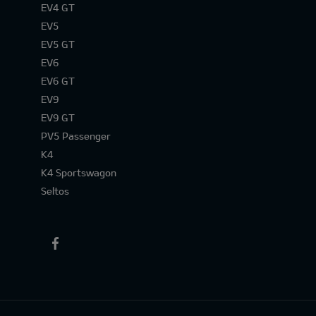
EV4 GT
EV5
EV5 GT
EV6
EV6 GT
EV9
EV9 GT
PV5 Passenger
K4
K4 Sportswagon
Seltos