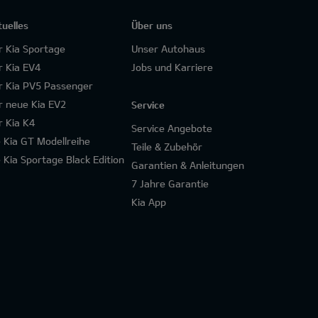
tuelles
Über uns
r Kia Sportage
Unser Autohaus
r Kia EV4
Jobs und Karriere
r Kia PV5 Passenger
r neue Kia EV2
Service
r Kia K4
Service Angebote
e Kia GT Modellreihe
Teile & Zubehör
e Kia Sportage Black Edition
Garantien & Anleitungen
7 Jahre Garantie
Kia App